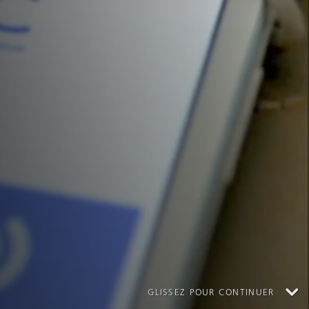
P
Im
GLISSEZ POUR CONTINUER