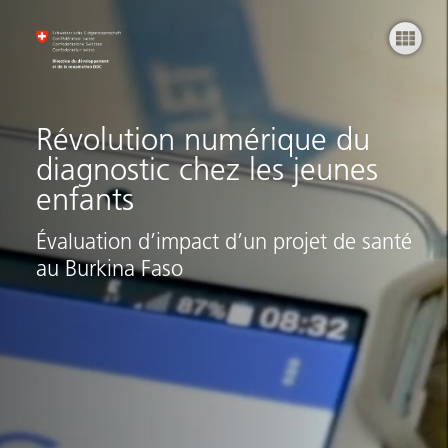
Prem
Révolution numérique du
diagnostic chez les jeunes
enfants
Évaluation d’impact d’un projet de santé
au Burkina Faso
Pl
Ma