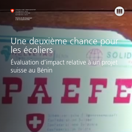
Prem
Une deuxième chance pour
les écoliers
Évaluation d’impact relative à un projet
suisse au Bénin
Pl
Ma